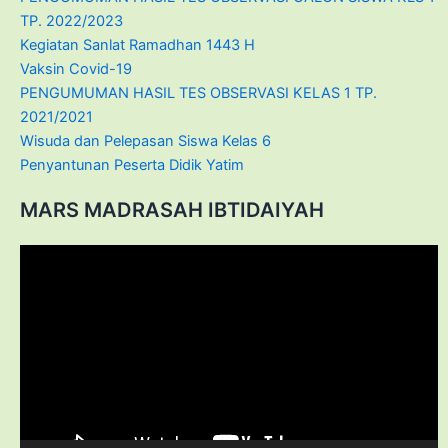
TP. 2022/2023
Kegiatan Sanlat Ramadhan 1443 H
Vaksin Covid-19
PENGUMUMAN HASIL TES OBSERVASI KELAS 1 TP.
2021/2021
Wisuda dan Pelepasan Siswa Kelas 6
Penyantunan Peserta Didik Yatim
MARS MADRASAH IBTIDAIYAH
Video
Player