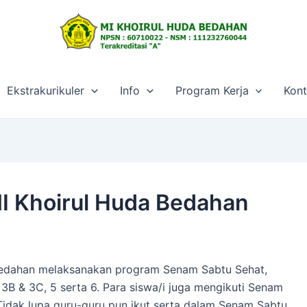
Ekstrakurikuler
Info
Program Kerja
Kon
I Khoirul Huda Bedahan
 Bedahan melaksanakan program Senam Sabtu Sehat,
1, 3B & 3C, 5 serta 6. Para siswa/i juga mengikuti Senam
idak lupa guru-guru pun ikut serta dalam Senam Sabtu