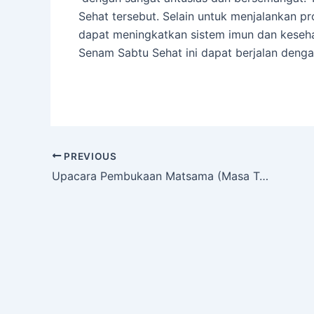
Sehat tersebut. Selain untuk menjalankan p
dapat meningkatkan sistem imun dan keseh
Senam Sabtu Sehat ini dapat berjalan denga
Post
PREVIOUS
navigation
Upacara Pembukaan Matsama (Masa Ta’aruf Siswa Madrasah) MI Khoirul Huda Bedahan Hari Pertama Senin, 18 Juli 2022