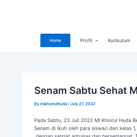
Skip
to
content
Profil
Kurikulum
Home
Senam Sabtu Sehat M
By
mikhoirulhuda
/
July 27, 2022
Pada Sabtu, 23 Juli 2022 MI Khoirul Huda
Senam di ikuti oleh para siswa/i dari kelas 
dengan sangat antusias dan bersemangat. T