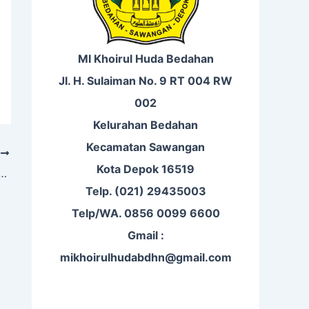
MI Khoirul Huda Bedahan
Jl. H. Sulaiman No. 9 RT 004 RW
002
Kelurahan Bedahan
Kecamatan Sawangan
T
Kota Depok 16519
n Mengenal Peta MI Khoirul Huda Bedahan
Telp. (021) 29435003
Telp/WA. 0856 0099 6600
Gmail :
mikhoirulhudabdhn@gmail.com