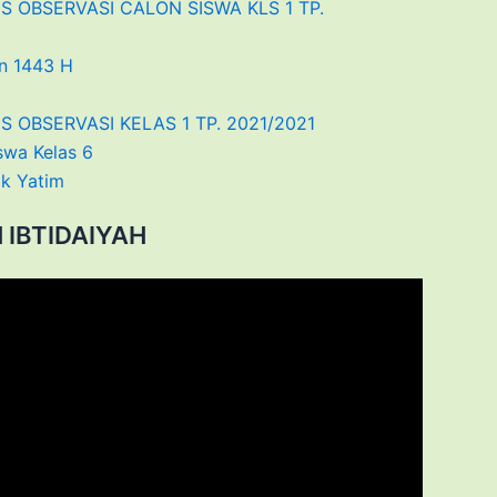
 OBSERVASI CALON SISWA KLS 1 TP.
n 1443 H
OBSERVASI KELAS 1 TP. 2021/2021
swa Kelas 6
ik Yatim
IBTIDAIYAH