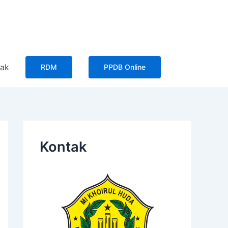
tak
RDM
PPDB Online
Kontak