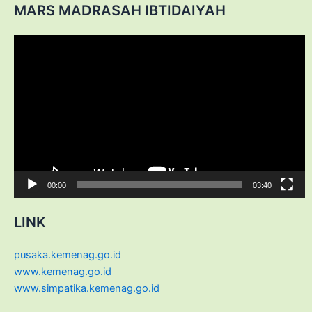
MARS MADRASAH IBTIDAIYAH
Video
Player
00:00
03:40
LINK
pusaka.kemenag.go.id
www.kemenag.go.id
www.simpatika.kemenag.go.id