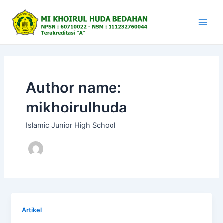
Skip
to
content
Main
Men
Author name:
mikhoirulhuda
Islamic Junior High School
Artikel