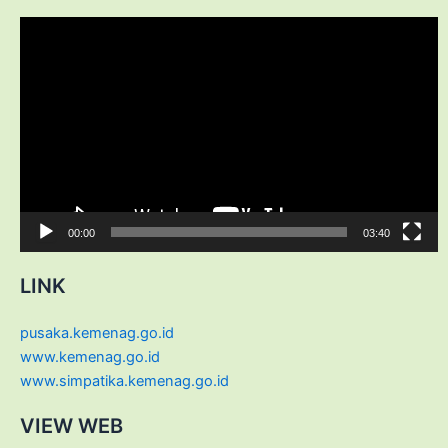
Video
Player
00:00
03:40
LINK
pusaka.kemenag.go.id
www.kemenag.go.id
www.simpatika.kemenag.go.id
VIEW WEB