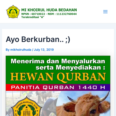
Skip
to
content
Main
Men
Ayo Berkurban.. ;)
By
mikhoirulhuda
/
July 13, 2019