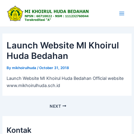
Skip
to
content
Main
Men
Launch Website MI Khoirul
Huda Bedahan
By
mikhoirulhuda
/
October 31, 2018
Launch Website MI Khoirul Huda Bedahan Official website
www.mikhoirulhuda.sch.id
Post
NEXT
navigation
Kontak