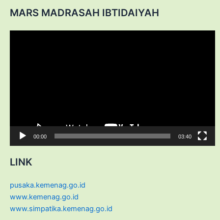
MARS MADRASAH IBTIDAIYAH
Video
Player
00:00
03:40
LINK
pusaka.kemenag.go.id
www.kemenag.go.id
www.simpatika.kemenag.go.id