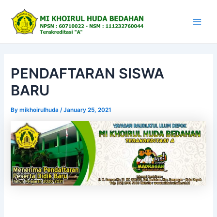
Skip
to
content
Main
Men
PENDAFTARAN SISWA
BARU
By
mikhoirulhuda
/
January 25, 2021