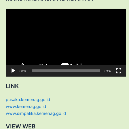
Video
Player
00:00
03:40
LINK
pusaka.kemenag.go.id
www.kemenag.go.id
www.simpatika.kemenag.go.id
VIEW WEB